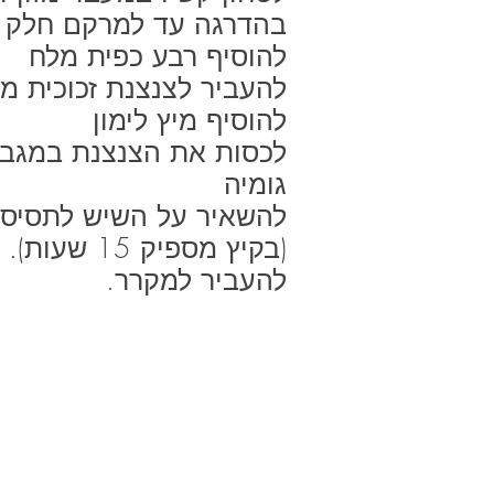
1/2 כוס תערובת גרעי
בהדרגה עד למרקם חלק ו
אופן ההכנה:
להוסיף רבע כפית מלח
מים
לערבב בננות ביצים ושמ
להעביר לצנצנת זכוכית מ
1 כוס שומשום מלא
להוסיף שיבולת שועל סו
להוסיף מיץ לימון
ולערבב,
לכסות את הצנצנת במגבת
להוסיף צימוקים, חמוצי
אופן ההכנה:
גומיה
לערבב את כל החומרים
להוסיף את השקדיה
דקות.
(בקיץ מספיק 15 שעות).
ליצור לולאות ולטבול 
להעביר למקרר.
לאפות 14-15 דקות ב180 מעלות טורבו.
לחכות שהעוגה תתקרר ל
מאוד רכה ואוורירית.