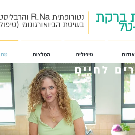
 ברקת
R.Na
נטורופתית
והרבליסטי
טל
בשיטת הביואורגונומי (טיפול
אודות
טיפולים
המלצות
מתכ
ים לחיים