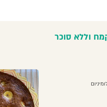
 צ'יה
 קמח וללא סוכר
מח וללא סוכר
נצנת זכוכית.
 ומערבבים היטב.